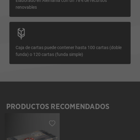
Elaborado en Alemania con un 78% de recursos
renovables
Caja de cartas puede contener hasta 100 cartas (doble
funda) o 120 cartas (funda simple)
PRODUCTOS RECOMENDADOS
Omitir la galería de productos