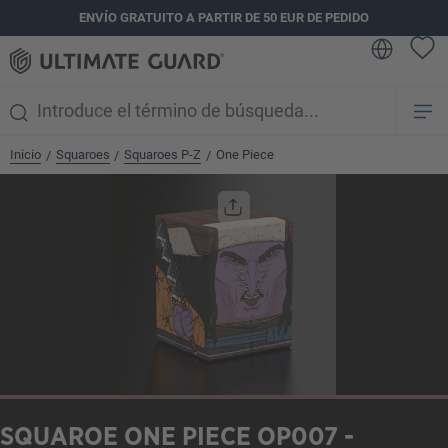
ENVÍO GRATUITO A PARTIR DE 50 EUR DE PEDIDO
enido principal
Inicio
Squaroes
Squaroes P-Z
One Piece
/
/
/
Omitir galería de imágenes
SQUAROE ONE PIECE OP007 -