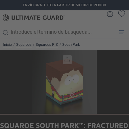
ENVÍO GRATUITO A PARTIR DE 50 EUR DE PEDIDO
enido principal
Inicio
Squaroes
Squaroes P-Z
South Park
/
/
/
Omitir galería de imágenes
SQUAROE SOUTH PARK™: FRACTURED