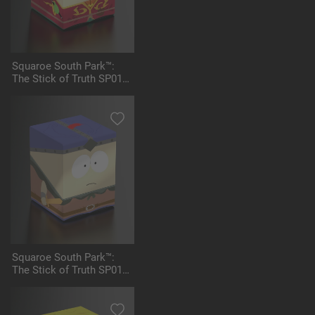
Squaroe South Park™:
The Stick of Truth SP012
- High Elf King Kyle
Squaroe South Park™:
The Stick of Truth SP013
- Stan Marshwalker