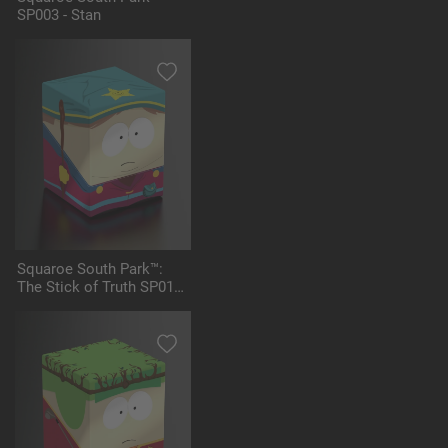
SP003 - Stan
Squaroe South Park™:
The Stick of Truth SP011
- Grand Wizard Cartman