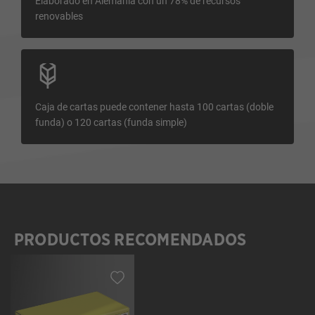
Elaborado en Alemania con un 78% de recursos
renovables
Caja de cartas puede contener hasta 100 cartas (doble
funda) o 120 cartas (funda simple)
PRODUCTOS RECOMENDADOS
Omitir la galería de productos