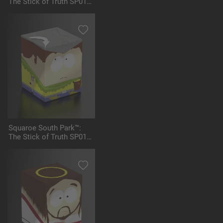
The Stick of Truth SP015
- Paladin Butters
Squaroe South Park™:
The Stick of Truth SP016
- Jimmy the Bard