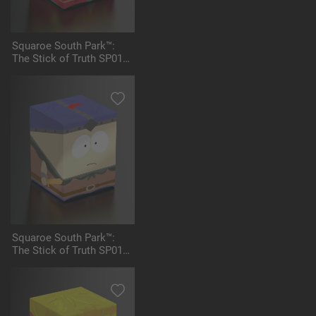
Squaroe South Park™:
The Stick of Truth SP012
- High Elf King Kyle
Squaroe South Park™:
The Stick of Truth SP013
- Stan Marshwalker