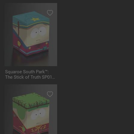
Squaroe South Park™:
The Stick of Truth SP011
- Grand Wizard Cartman