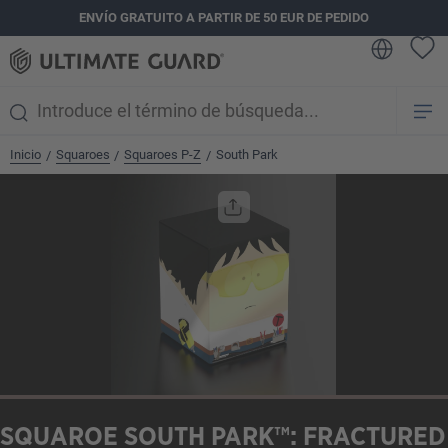
ENVÍO GRATUITO A PARTIR DE 50 EUR DE PEDIDO
enido principal
Inicio
Squaroes
Squaroes P-Z
South Park
/
/
/
Omitir galería de imágenes
SQUAROE SOUTH PARK™: FRACTURED