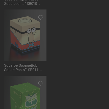
Squarepants" SB010 -
Mermaid Man
Squaroe SpongeBob
SquarePants™ SB011 -
Barnacle Boy