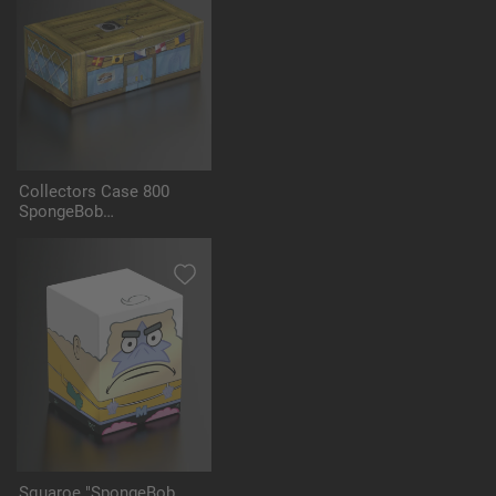
Collectors Case 800
SpongeBob
SquarePants™ - The
Krusty Krab
Squaroe "SpongeBob