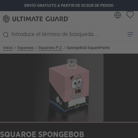
ENVÍO GRATUITO A PARTIR DE 50 EUR DE PEDIDO
enido principal
Inicio
Squaroes
Squaroes P-Z
SpongeBob SquarePants
/
/
/
Omitir galería de imágenes
SQUAROE SPONGEBOB