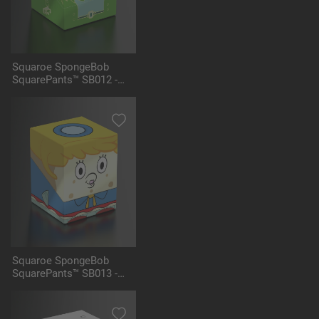
Squaroe SpongeBob
SquarePants™ SB012 -
Flying Dutchman
Squaroe SpongeBob
SquarePants™ SB013 -
Mrs. Puff