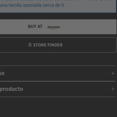
una tienda asociada cerca de ti.
BUY AT
STORE FINDER
ón
 producto