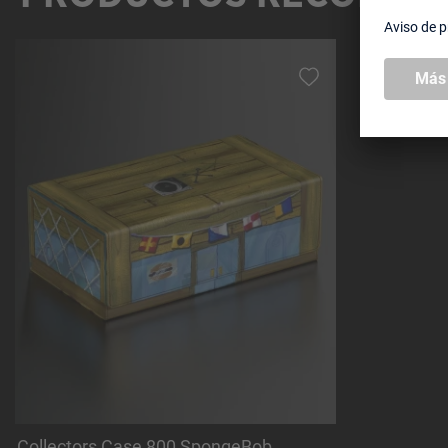
Omitir la galería de productos
Collectors Case 800 SpongeBob