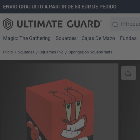
ENVÍO GRATUITO A PARTIR DE 50 EUR DE PEDIDO
 búsqueda
Saltar a la navegación principal
Magic: The Gathering
Squaroes
Cajas De Mazo
Fundas
Inicio
Squaroes
Squaroes P-Z
SpongeBob SquarePants
/
/
/