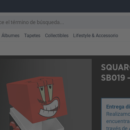
Álbumes
Tapetes
Collectibles
Lifestyle & Accessorio
SQUAR
SB019 
Entrega d
Realizamo
encuentras
través de 