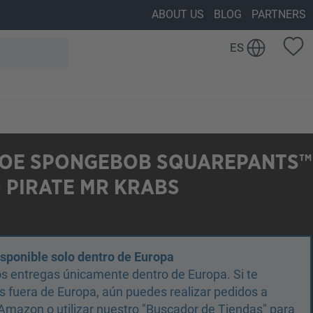
ABOUT US
BLOG
PARTNERS
ES
OE SPONGEBOB SQUAREPANTS™
- PIRATE MR KRABS
isponible solo dentro de Europa
s entregas únicamente dentro de Europa. Si te
 fuera de Europa, aún puedes realizar pedidos a
Amazon o utilizar nuestro "Buscador de Tiendas" para