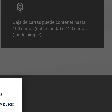
Caja de cartas puede contener hasta
100 cartas (doble funda) o 120 cartas
(funda simple)