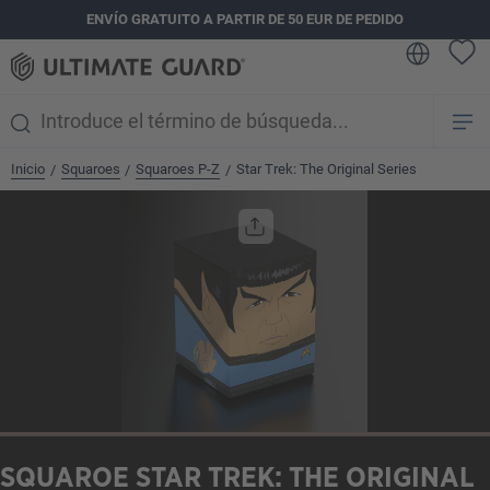
ENVÍO GRATUITO A PARTIR DE 50 EUR DE PEDIDO
enido principal
Inicio
Squaroes
Squaroes P-Z
Star Trek: The Original Series
/
/
/
Omitir galería de imágenes
SQUAROE STAR TREK: THE ORIGINAL