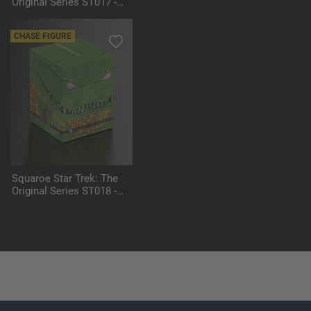
Original Series ST017 -
Klingon
CHASE FIGURE
Squaroe Star Trek: The
Original Series ST018 -
The Gorn (Chase Figure)