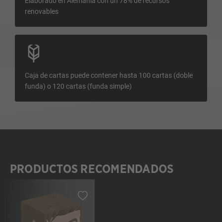
Elaborado en Alemania con un 78% de recursos
renovables
Caja de cartas puede contener hasta 100 cartas (doble
funda) o 120 cartas (funda simple)
PRODUCTOS RECOMENDADOS
Omitir la galería de productos