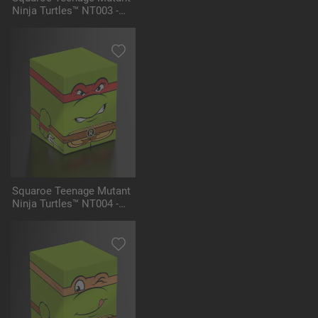
Ninja Turtles™ NT003 -
Donatello
Squaroe Teenage Mutant
Ninja Turtles™ NT004 -
Raphael