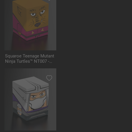
Squaroe Teenage Mutant
Ninja Turtles™ NT007 -
Splinter