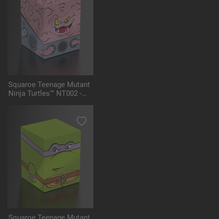
Squaroe Teenage Mutant
Ninja Turtles™ NT002 -
Krang with Bubble Walker
Squaroe Teenage Mutant