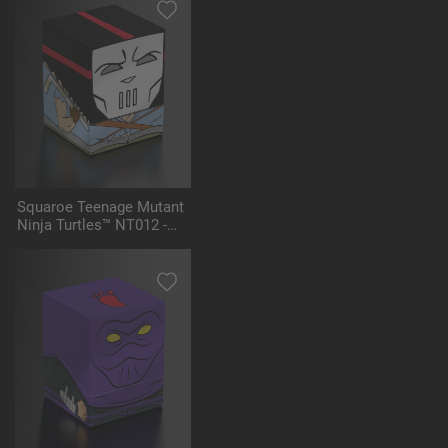
Squaroe Teenage Mutant
Ninja Turtles™ NT012 -
Casey Jones