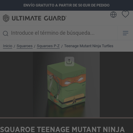
ENVÍO GRATUITO A PARTIR DE 50 EUR DE PEDIDO
enido principal
Inicio
Squaroes
Squaroes P-Z
Teenage Mutant Ninja Turtles
/
/
/
Omitir galería de imágenes
SQUAROE TEENAGE MUTANT NINJA