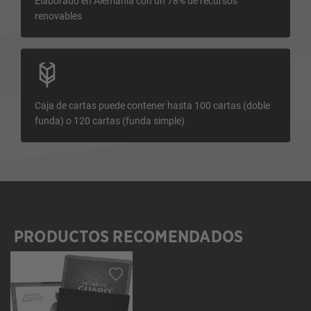
Elaborado en Alemania con un 78% de recursos
renovables
Caja de cartas puede contener hasta 100 cartas (doble
funda) o 120 cartas (funda simple)
PRODUCTOS RECOMENDADOS
Omitir la galería de productos