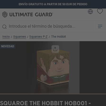
ENVÍO GRATUITO A PARTIR DE 50 EUR DE PEDIDO
enido principal
Inicio
Squaroes
Squaroes P-Z
The Hobbit
/
/
/
Omitir galería de imágenes
NOVEDAD
SQUAROE THE HOBBIT HOB001 -