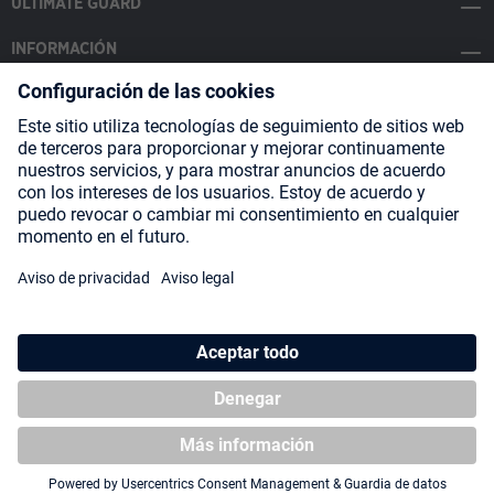
ULTIMATE GUARD
INFORMACIÓN
SOCIAL MEDIA
Payment Methods
Shipping
About us
Blog
Partners
* Todos los precios incluyen IVA más
gastos de envío
y posibles
gastos de envío, si no se indica lo contrario.