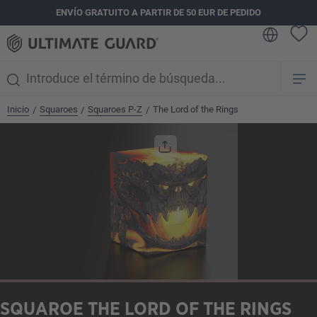
ENVÍO GRATUITO A PARTIR DE 50 EUR DE PEDIDO
enido principal
Inicio
Squaroes
Squaroes P-Z
The Lord of the Rings
/
/
/
Omitir galería de imágenes
SQUAROE THE LORD OF THE RINGS