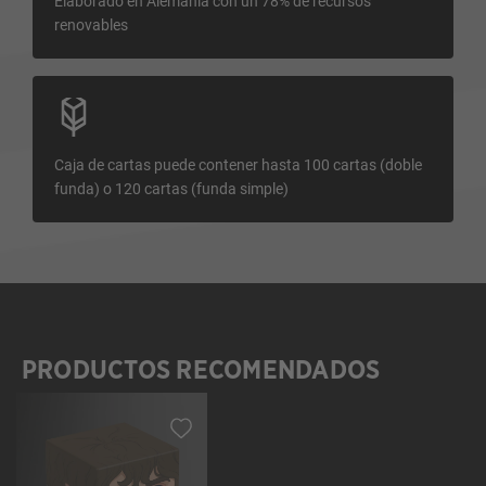
Elaborado en Alemania con un 78% de recursos
renovables
Caja de cartas puede contener hasta 100 cartas (doble
funda) o 120 cartas (funda simple)
PRODUCTOS RECOMENDADOS
Omitir la galería de productos