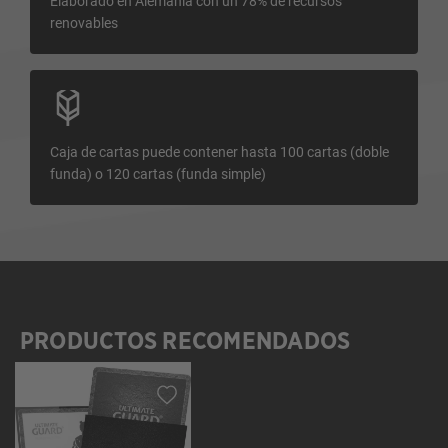
Elaborado en Alemania con un 78% de recursos
renovables
Caja de cartas puede contener hasta 100 cartas (doble
funda) o 120 cartas (funda simple)
PRODUCTOS RECOMENDADOS
Omitir la galería de productos