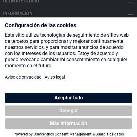
ULTIMATE GUARD
INFORMACIÓN
SOCIAL MEDIA
Payment Methods
Shipping
About us
Blog
Partners
* Todos los precios incluyen IVA más
gastos de envío
y posibles
gastos de envío, si no se indica lo contrario.