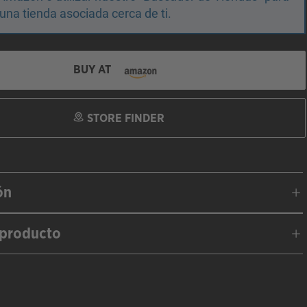
una tienda asociada cerca de ti.
BUY AT
STORE FINDER
ón
 producto