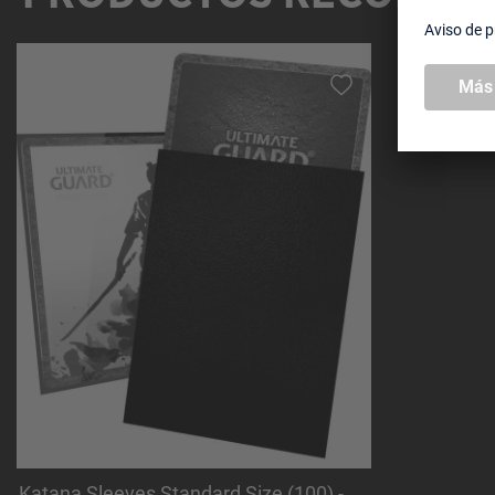
Omitir la galería de productos
Katana Sleeves Standard Size (100) -