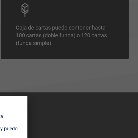
Caja de cartas puede contener hasta
100 cartas (doble funda) o 120 cartas
(funda simple)