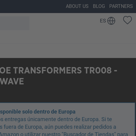
ABOUT US
BLOG
PARTNERS
ES
OE TRANSFORMERS TR008 -
WAVE
isponible solo dentro de Europa
s entregas únicamente dentro de Europa. Si te
 fuera de Europa, aún puedes realizar pedidos a
Amazon o utilizar nuestro "Buscador de Tiendas" para