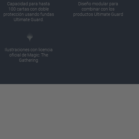
Capacidad para hasta
Diseño modular para
100 cartas con doble
combinar con los
protección usando fundas
productos Ultimate Guard
Ultimate Guard.
Ilustraciones con licencia
oficial de Magic: The
Gathering