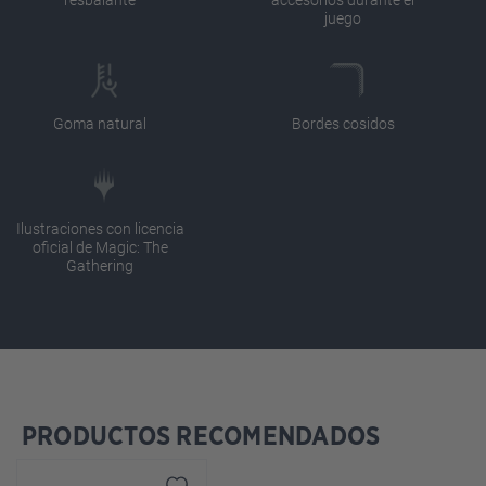
juego
Goma natural
Bordes cosidos
Ilustraciones con licencia
oficial de Magic: The
Gathering
PRODUCTOS RECOMENDADOS
Omitir la galería de productos