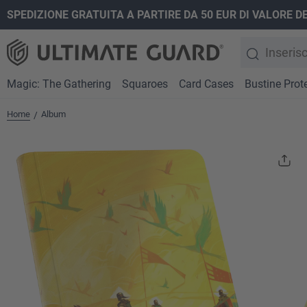
SPEDIZIONE GRATUITA A PARTIRE DA 50 EUR DI VALORE D
ricerca
Passa alla navigazione principale
Magic: The Gathering
Squaroes
Card Cases
Bustine Prote
Home
Album
/