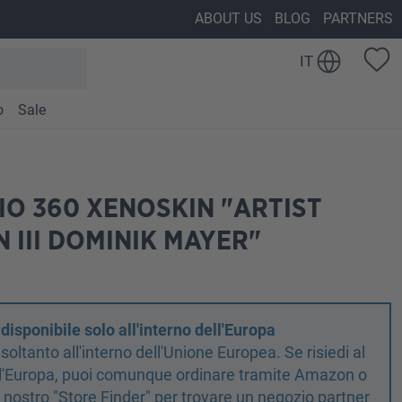
ABOUT US
BLOG
PARTNERS
IT
o
Sale
IO 360 XENOSKIN "ARTIST
N III DOMINIK MAYER"
isponibile solo all'interno dell'Europa
oltanto all'interno dell'Unione Europea. Se risiedi al
ell'Europa, puoi comunque ordinare tramite Amazon o
il nostro "Store Finder" per trovare un negozio partner