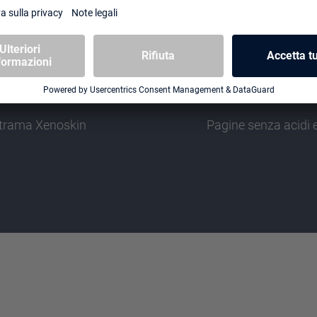
bustina protettiva
 trama Xenoskin
Pagine senza acidi