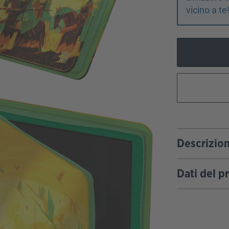
vicino a te
Descrizio
Dati del p