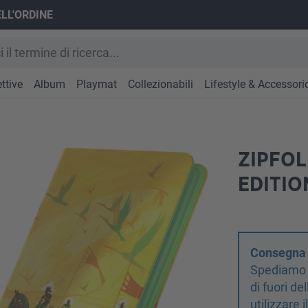
ELL'ORDINE
ttive
Album
Playmat
Collezionabili
Lifestyle & Accessori
ZIPFOL
EDITIO
Consegna d
Spediamo s
di fuori d
utilizzare 