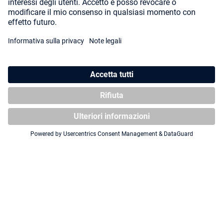
Squaroe Transformers TR008 -
Squaroe Transformers TR002 -
Soundwave
Bumblebee
NUOVO
NUOVO