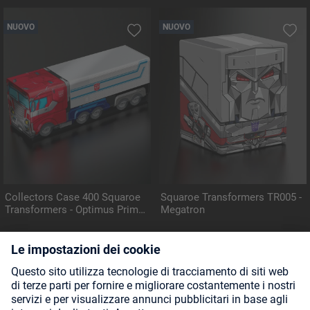
NUOVO
NUOVO
Collectors Case 400 Squaroe
Squaroe Transformers TR005 -
Transformers - Optimus Prime
Megatron
Truck
NUOVO
NUOVO