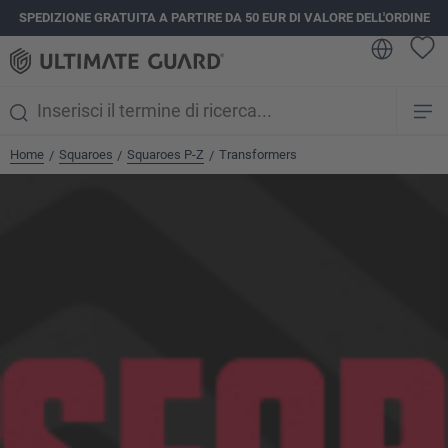
SPEDIZIONE GRATUITA A PARTIRE DA 50 EUR DI VALORE DELL'ORDINE
nuto principale
Home
Squaroes
Squaroes P-Z
Transformers
/
/
/