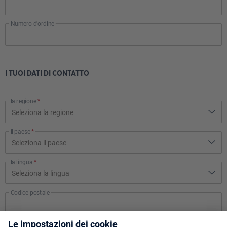
Numero d'ordine
I TUOI DATI DI CONTATTO
la regione
*
il paese
*
la lingua
*
Codice postale
Città