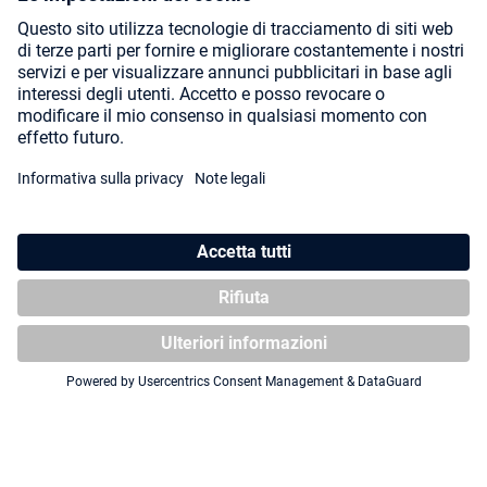
Via, n.
Selezionando continua confermi di aver letto la nostra
informativa sulla protezione dei dati
e di aver accettato i nostri
termini e condizioni generali
. *
I campi contrassegnati con un asterisco (*) sono campi obbligatori.
Questo sito è protetto da reCAPTCHA e si applicano le Norme sulla
privacy e
di Google
Termini di servizio
.
INVIA
ISCRIVITI ALLA NOSTRA NEWSLETTER ORA E
OTTIENI UNO SCONTO DEL 10%!