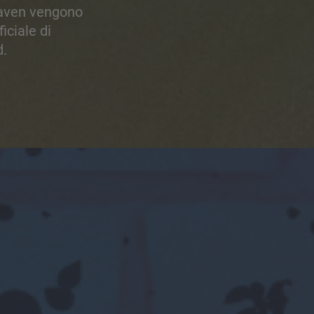
xhaven vengono
iciale di
d.