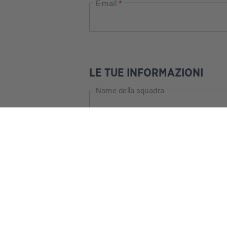
E-mail
*
LE TUE INFORMAZIONI
Nome della squadra
Sito web
Twitch (numero di follower)
Facebook (numero di follower)