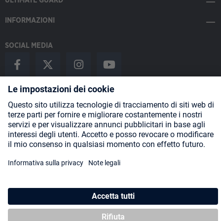
ULTIMATE GUARD
INFORMAZIONI
SOCIAL MEDIA
Payment Methods
Shipping
About us
Blog
Partners
* Tutti i prezzi includono l'IVA più
spese di spedizione
ed eventuali
spese di spedizione, se non diversamente indicato.