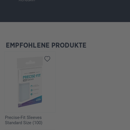
EMPFOHLENE PRODUKTE
Salta la galleria dei prodotti
Precise-Fit Sleeves
Standard Size (100)