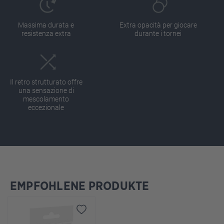
Massima durata e
Extra opacità per giocare
resistenza extra
durante i tornei
Il retro strutturato offre
una sensazione di
mescolamento
eccezionale
EMPFOHLENE PRODUKTE
Salta la galleria dei prodotti