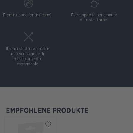
Fronte opaco (antiriflesso)
Extra opacità per giocare
durante i tornei
Il retro strutturato offre
una sensazione di
mescolamento
eccezionale
EMPFOHLENE PRODUKTE
Salta la galleria dei prodotti