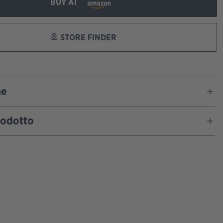
BUY AT
STORE FINDER
ne
rodotto