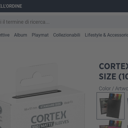
ELL'ORDINE
ttive
Album
Playmat
Collezionabili
Lifestyle & Accessori
CORTE
SIZE (1
Seleziona
Color / Art