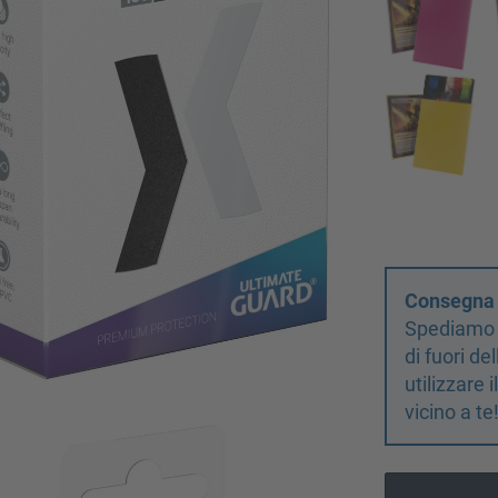
Consegna d
Spediamo s
di fuori d
utilizzare 
vicino a te