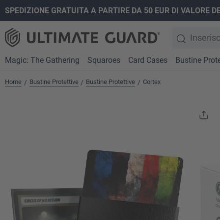
SPEDIZIONE GRATUITA A PARTIRE DA 50 EUR DI VALORE D
ricerca
Passa alla navigazione principale
Magic: The Gathering
Squaroes
Card Cases
Bustine Prote
Home
Bustine Protettive
Bustine Protettive
Cortex
/
/
/