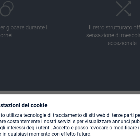
er giocare durante i
Il retro strutturato of
tornei
sensazione di mesco
eccezionale
TE