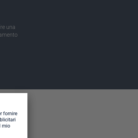
fre una
lamento