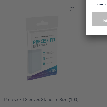
Salta la galleria dei prodotti
Precise-Fit Sleeves Standard Size (100)