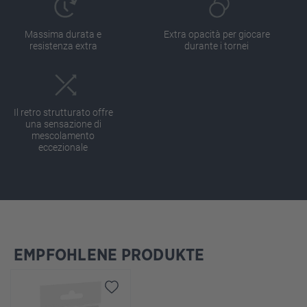
Massima durata e
Extra opacità per giocare
resistenza extra
durante i tornei
Il retro strutturato offre
una sensazione di
mescolamento
eccezionale
EMPFOHLENE PRODUKTE
Salta la galleria dei prodotti