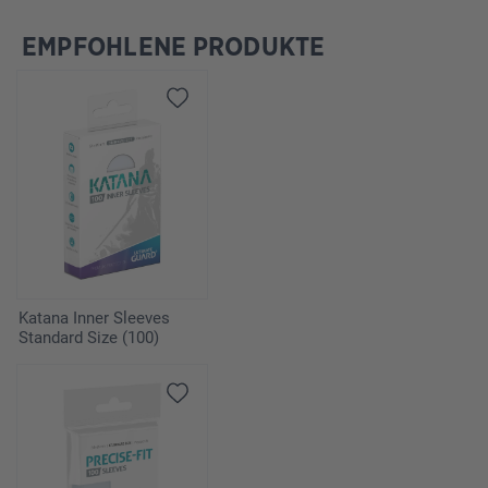
EMPFOHLENE PRODUKTE
Salta la galleria dei prodotti
Katana Inner Sleeves
Standard Size (100)