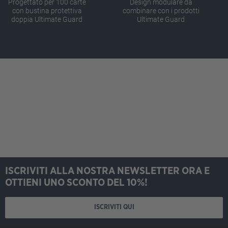
Progettato per 100 carte
Design modulare da
con bustina protettiva
combinare con i prodotti
doppia Ultimate Guard
Ultimate Guard
ISCRIVITI ALLA NOSTRA NEWSLETTER ORA E
OTTIENI UNO SCONTO DEL 10%!
ISCRIVITI QUI