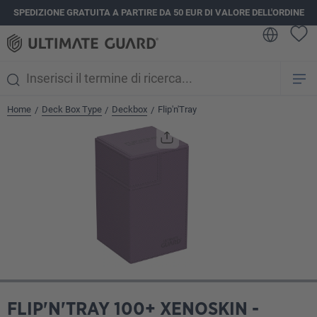
SPEDIZIONE GRATUITA A PARTIRE DA 50 EUR DI VALORE DELL'ORDINE
nuto principale
Home
Deck Box Type
Deckbox
Flip'n'Tray
/
/
/
Salta la galleria di immagini
FLIP'N'TRAY 100+ XENOSKIN -