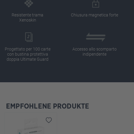
Resistente trama
Chiusura magnetica forte
Xenoskin
Progettato per 100 carte
Accesso allo scomparto
con bustina protettiva
indipendente
doppia Ultimate Guard
EMPFOHLENE PRODUKTE
Salta la galleria dei prodotti