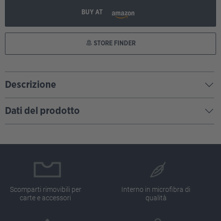
BUY AT
STORE FINDER
Descrizione
Dati del prodotto
Scomparti rimovibili per
Interno in microfibra di
carte e accessori
qualità