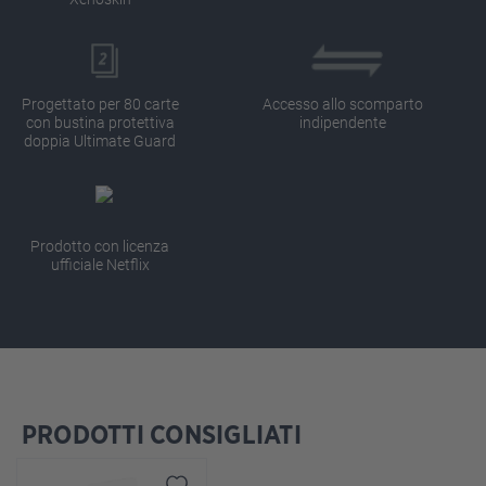
Progettato per 80 carte
Accesso allo scomparto
con bustina protettiva
indipendente
doppia Ultimate Guard
Prodotto con licenza
ufficiale Netflix
PRODOTTI CONSIGLIATI
Salta la galleria dei prodotti