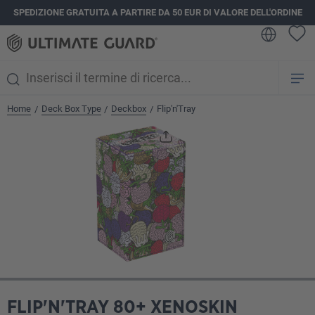
SPEDIZIONE GRATUITA A PARTIRE DA 50 EUR DI VALORE DELL'ORDINE
nuto principale
Home
Deck Box Type
Deckbox
Flip'n'Tray
/
/
/
Salta la galleria di immagini
FLIP'N'TRAY 80+ XENOSKIN