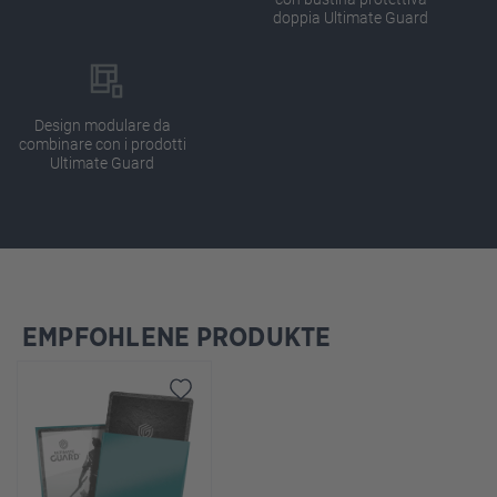
doppia Ultimate Guard
Design modulare da
combinare con i prodotti
Ultimate Guard
EMPFOHLENE PRODUKTE
Salta la galleria dei prodotti