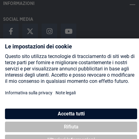
INFORMAZIONI
SOCIAL MEDIA
Payment Methods
Shipping
About us
Blog
Partners
* Tutti i prezzi includono l'IVA più
spese di spedizione
ed eventuali
spese di spedizione, se non diversamente indicato.