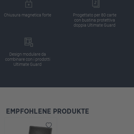
Chiusura magnetica forte
Progettato per 80 carte
con bustina protettiva
doppia Ultimate Guard
Design modulare da
combinare con i prodotti
Ultimate Guard
EMPFOHLENE PRODUKTE
Salta la galleria dei prodotti