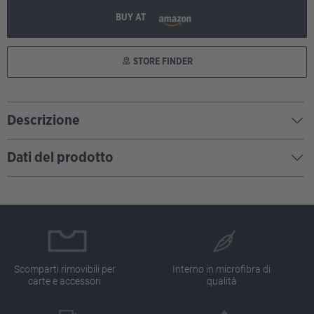
BUY AT
STORE FINDER
Descrizione
Dati del prodotto
Scomparti rimovibili per
Interno in microfibra di
carte e accessori
qualità