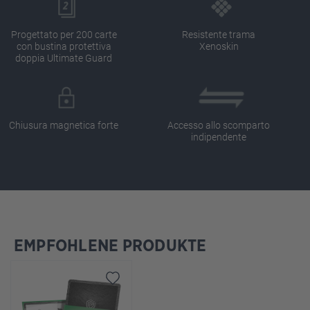
Progettato per 200 carte
Resistente trama
con bustina protettiva
Xenoskin
doppia Ultimate Guard
Chiusura magnetica forte
Accesso allo scomparto
indipendente
EMPFOHLENE PRODUKTE
Salta la galleria dei prodotti