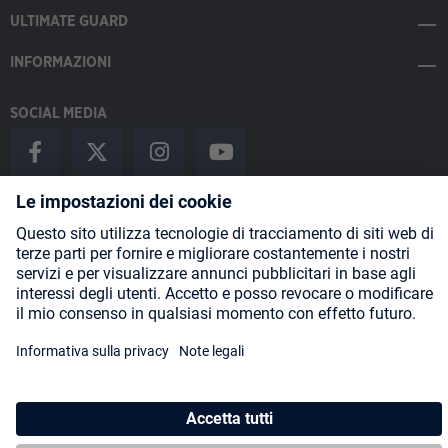
ULTIMATE GUARD
INFORMAZIONI
SOCIAL MEDIA
Payment Methods
Shipping
About us
Blog
Partners
* Tutti i prezzi includono l'IVA più
spese di spedizione
ed eventuali