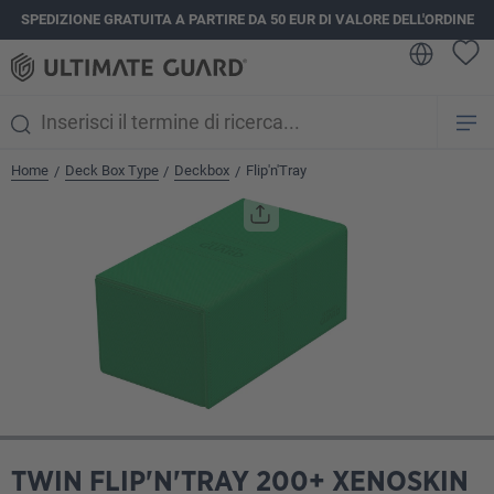
SPEDIZIONE GRATUITA A PARTIRE DA 50 EUR DI VALORE DELL'ORDINE
nuto principale
Home
Deck Box Type
Deckbox
Flip'n'Tray
/
/
/
Salta la galleria di immagini
TWIN FLIP'N'TRAY 200+ XENOSKIN