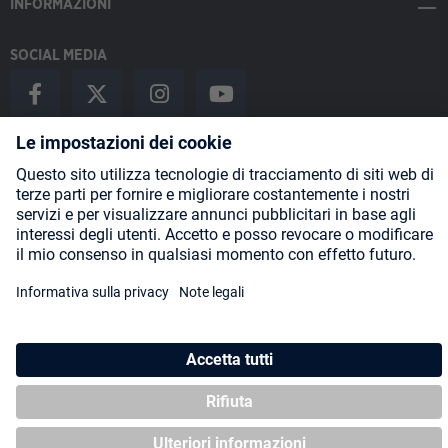
INFORMAZIONI
SOCIAL MEDIA
Payment Methods
Shipping
About us
Blog
Partners
* Tutti i prezzi includono l'IVA più
spese di spedizione
ed eventuali
spese di spedizione, se non diversamente indicato.