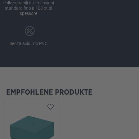
collezionabili di dimensioni
standard fino a 100 pt di
spessore
Senza acidi, no PVC
EMPFOHLENE PRODUKTE
Salta la galleria dei prodotti