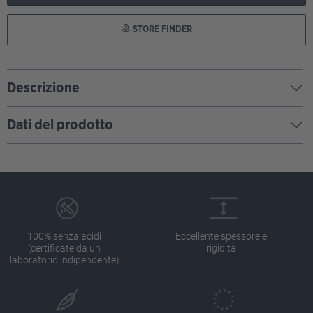
STORE FINDER
Descrizione
Dati del prodotto
100% senza acidi
Eccellente spessore e
(certificate da un
rigidità
laboratorio indipendente)