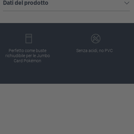
Dati del prodotto
Perfetto come buste
Senza acidi, no PVC
richiudibile per le Jumbo
Card Pokémon