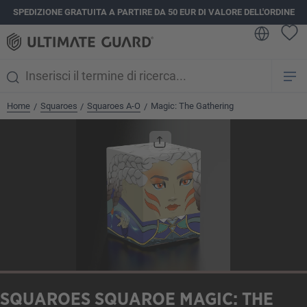
SPEDIZIONE GRATUITA A PARTIRE DA 50 EUR DI VALORE DELL'ORDINE
nuto principale
Home
Squaroes
Squaroes A-O
Magic: The Gathering
/
/
/
Salta la galleria di immagini
SQUAROES SQUAROE MAGIC: THE