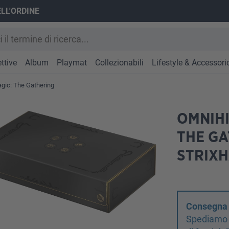
ELL'ORDINE
ttive
Album
Playmat
Collezionabili
Lifestyle & Accessori
gic: The Gathering
OMNIHI
THE GA
STRIX
Consegna d
Spediamo s