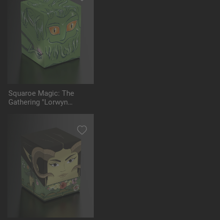
Squaroe Magic: The
Gathering "Lorwyn
Eclipsed" MTG008 -
Changeling