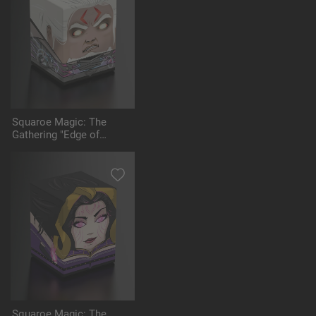
Squaroe Magic: The
Gathering "Edge of
Eternities" MTG005 -
Tezzeret
Squaroe Magic: The