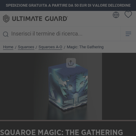
SPEDIZIONE GRATUITA A PARTIRE DA 50 EUR DI VALORE DELL'ORDINE
nuto principale
Home
Squaroes
Squaroes A-O
Magic: The Gathering
/
/
/
Salta la galleria di immagini
SQUAROE MAGIC: THE GATHERING