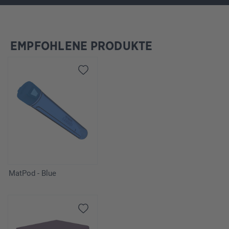
EMPFOHLENE PRODUKTE
Salta la galleria dei prodotti
MatPod - Blue