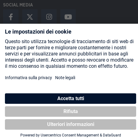
SOCIAL MEDIA
Payment Methods
Shipping
About us
Blog
Partners
* Tutti i prezzi includono l'IVA più
spese di spedizione
ed eventuali
spese di spedizione, se non diversamente indicato.