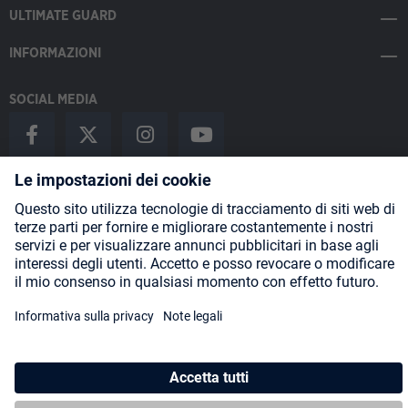
ULTIMATE GUARD
INFORMAZIONI
SOCIAL MEDIA
Payment Methods
Shipping
About us
Blog
Partners
* Tutti i prezzi includono l'IVA più
spese di spedizione
ed eventuali