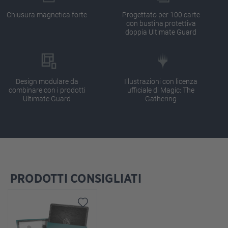
Chiusura magnetica forte
Progettato per 100 carte
con bustina protettiva
doppia Ultimate Guard
Design modulare da
Illustrazioni con licenza
combinare con i prodotti
ufficiale di Magic: The
Ultimate Guard
Gathering
PRODOTTI CONSIGLIATI
Salta la galleria dei prodotti