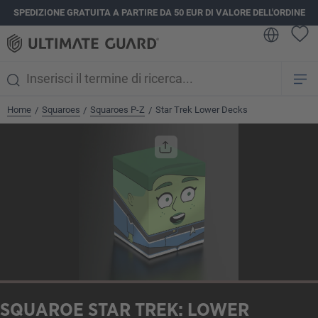
SPEDIZIONE GRATUITA A PARTIRE DA 50 EUR DI VALORE DELL'ORDINE
nuto principale
Home
Squaroes
Squaroes P-Z
Star Trek Lower Decks
/
/
/
Salta la galleria di immagini
SQUAROE STAR TREK: LOWER