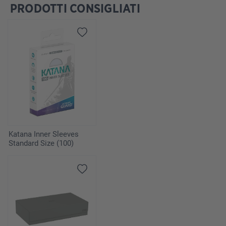
PRODOTTI CONSIGLIATI
Salta la galleria dei prodotti
Katana Inner Sleeves
Standard Size (100)