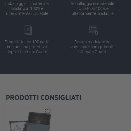
Imballaggio in materiale
Imballaggio in materiale
riciclato al 100% e
riciclato al 100% e
ulteriormente riciclabile
ulteriormente riciclabile
Progettato per 100 carte
Design modulare da
con bustina protettiva
combinare con i prodotti
doppia Ultimate Guard
Ultimate Guard
PRODOTTI CONSIGLIATI
Salta la galleria dei prodotti