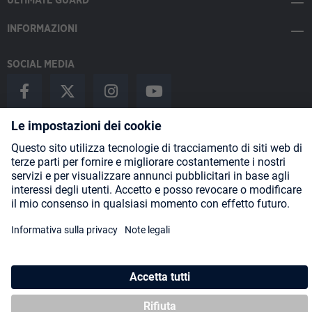
ULTIMATE GUARD
INFORMAZIONI
SOCIAL MEDIA
Payment Methods
Shipping
About us
Blog
Partners
* Tutti i prezzi includono l'IVA più
spese di spedizione
ed eventuali
spese di spedizione, se non diversamente indicato.