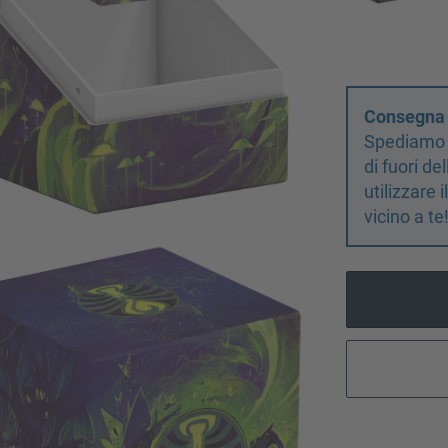
Consegna d
Spediamo s
di fuori d
utilizzare 
vicino a te