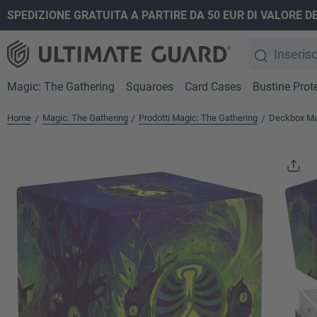
SPEDIZIONE GRATUITA A PARTIRE DA 50 EUR DI VALORE D
ricerca
Passa alla navigazione principale
Magic: The Gathering
Squaroes
Card Cases
Bustine Prote
Home
Magic: The Gathering
Prodotti Magic: The Gathering
Deckbox Ma
/
/
/