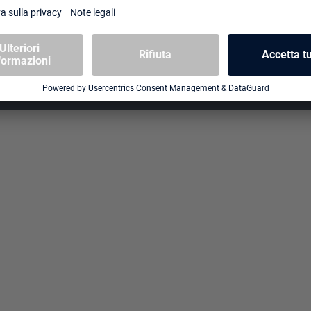
protettiva doppia Ultimate Guard
I