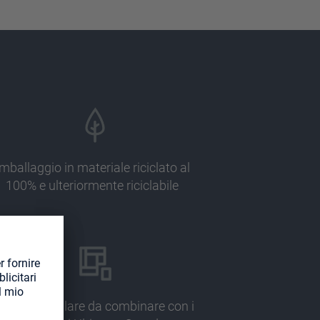
Imballaggio in materiale riciclato al
100% e ulteriormente riciclabile
esign modulare da combinare con i