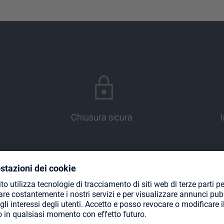
Chiusura sicura
Progettato per 100 carte con bustina
D