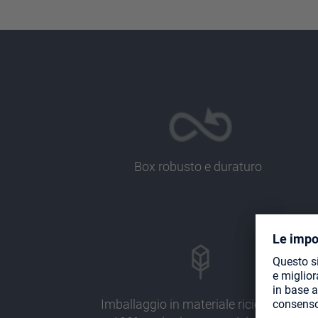
Box robusto e duraturo
Imballaggio in materiale riciclato al