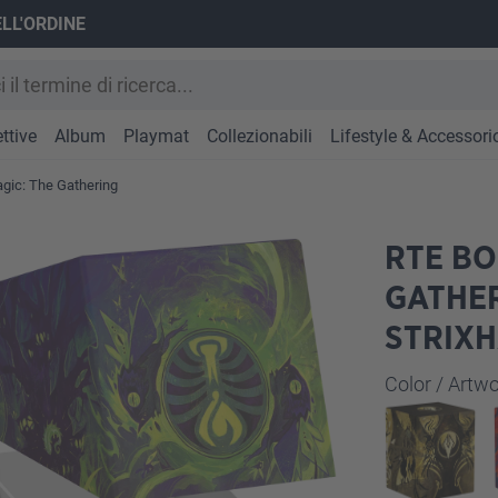
ELL'ORDINE
ttive
Album
Playmat
Collezionabili
Lifestyle & Accessori
gic: The Gathering
RTE BO
GATHER
STRIX
Seleziona
Color / Art