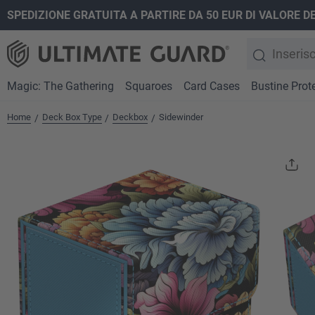
SPEDIZIONE GRATUITA A PARTIRE DA 50 EUR DI VALORE D
ricerca
Passa alla navigazione principale
Magic: The Gathering
Squaroes
Card Cases
Bustine Prote
Home
Deck Box Type
Deckbox
Sidewinder
/
/
/