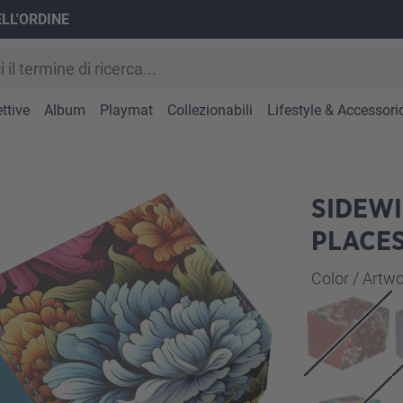
ELL'ORDINE
ttive
Album
Playmat
Collezionabili
Lifestyle & Accessori
SIDEWI
PLACE
Seleziona
Color / Art