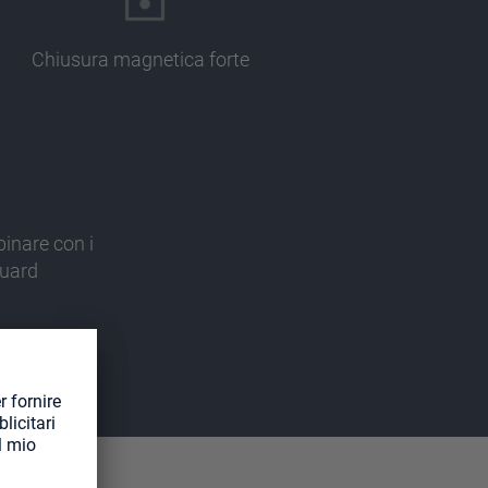
Chiusura magnetica forte
inare con i
Guard