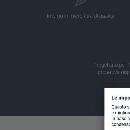
Interno in microfibra di qualità
Progettato per 
protettiva do