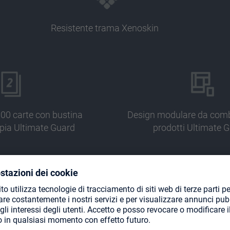
Resistente trama Xenoskin
100 carte con bustina
Design modulare da comb
ppia Ultimate Guard
prodotti Ultimate 