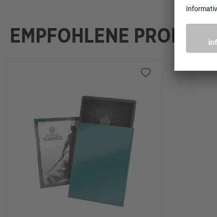
EMPFOHLENE PRODUK
Salta la galleria dei prodotti