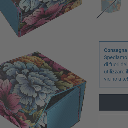
Consegna d
Spediamo s
di fuori d
utilizzare 
vicino a te