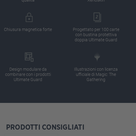
Chiusura magnetica forte
Progettato per 100 carte
con bustina protettiva
doppia Ultimate Guard
Design modulare da
Illustrazioni con licenza
combinare con i prodotti
ufficiale di Magic: The
Ultimate Guard
Gathering
PRODOTTI CONSIGLIATI
Salta la galleria dei prodotti