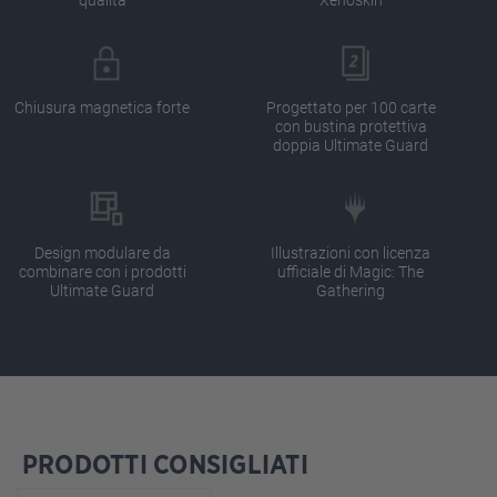
Chiusura magnetica forte
Progettato per 100 carte
con bustina protettiva
doppia Ultimate Guard
Design modulare da
Illustrazioni con licenza
combinare con i prodotti
ufficiale di Magic: The
Ultimate Guard
Gathering
PRODOTTI CONSIGLIATI
Salta la galleria dei prodotti