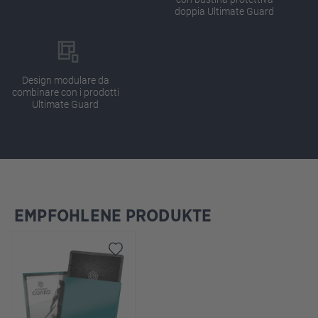
doppia Ultimate Guard
Design modulare da
combinare con i prodotti
Ultimate Guard
EMPFOHLENE PRODUKTE
Salta la galleria dei prodotti