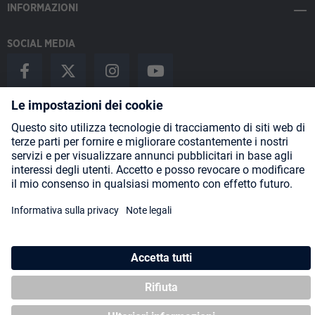
INFORMAZIONI
SOCIAL MEDIA
Payment Methods
Shipping
About us
Blog
Partners
* Tutti i prezzi includono l'IVA più
spese di spedizione
ed eventuali
spese di spedizione, se non diversamente indicato.