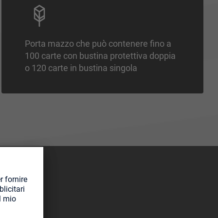
Porta mazzo che può contenere fino a
100 carte con bustina protettiva doppia
o 120 carte in bustina singola