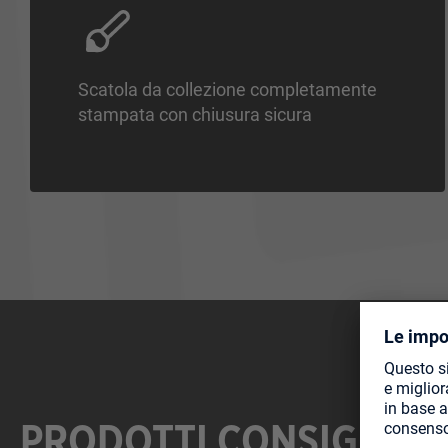
Scatola da collezione completamente
stampata con chiusura sicura
PRODOTTI CONSIGLIAT