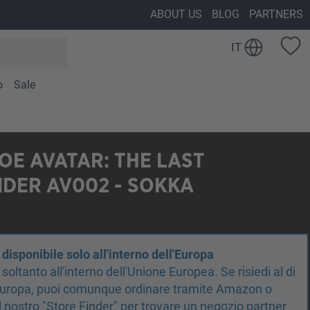
ABOUT US
BLOG
PARTNERS
IT
o
Sale
E AVATAR: THE LAST
DER AV002 - SOKKA
isponibile solo all'interno dell'Europa
oltanto all'interno dell'Unione Europea. Se risiedi al di
'Europa, puoi comunque ordinare tramite Amazon o
 il nostro "Store Finder" per trovare un negozio partner