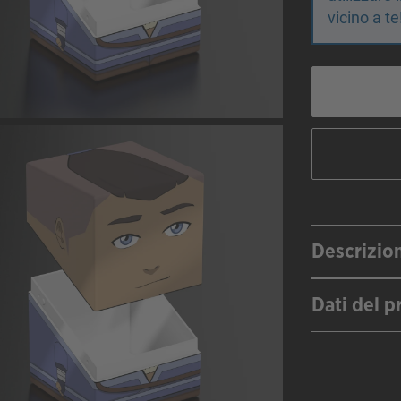
vicino a te
Descrizio
Dati del p