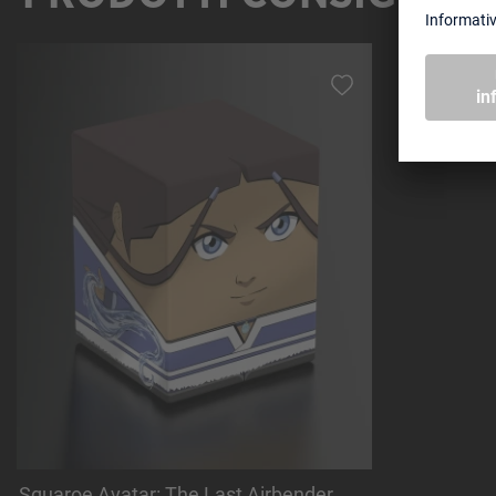
Salta la galleria dei prodotti
Squaroe Avatar: The Last Airbender