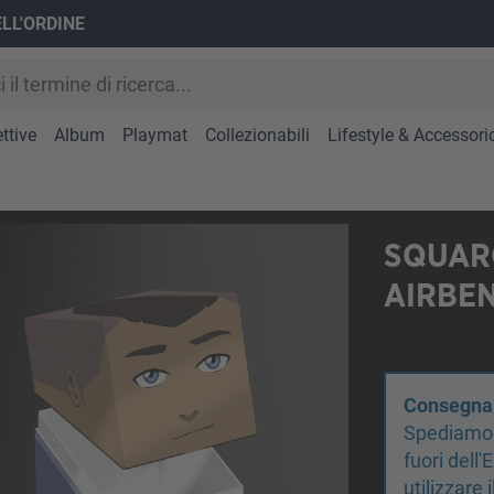
ELL'ORDINE
ttive
Album
Playmat
Collezionabili
Lifestyle & Accessori
SQUARO
AIRBEN
Consegna d
Spediamo s
fuori dell
utilizzare