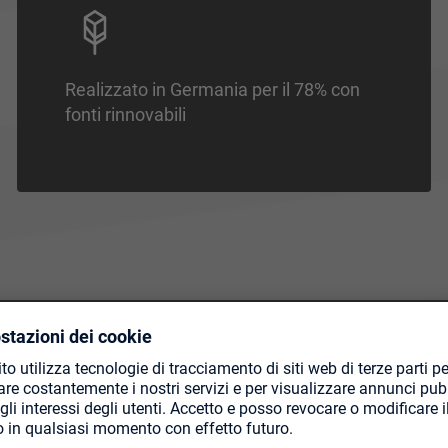
Realizzato in Germania per il 78% con
fonti rinnovabili
I