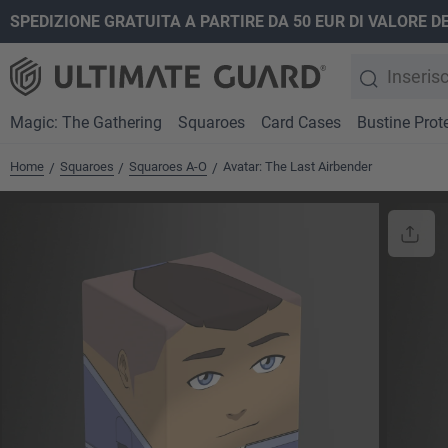
SPEDIZIONE GRATUITA A PARTIRE DA 50 EUR DI VALORE D
ricerca
Passa alla navigazione principale
Magic: The Gathering
Squaroes
Card Cases
Bustine Prote
Home
Squaroes
Squaroes A-O
Avatar: The Last Airbender
/
/
/