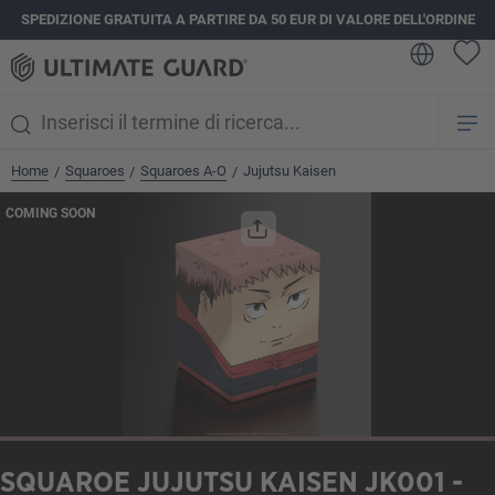
SPEDIZIONE GRATUITA A PARTIRE DA 50 EUR DI VALORE DELL'ORDINE
nuto principale
Home
Squaroes
Squaroes A-O
Jujutsu Kaisen
/
/
/
Salta la galleria di immagini
COMING SOON
SQUAROE JUJUTSU KAISEN JK001 -